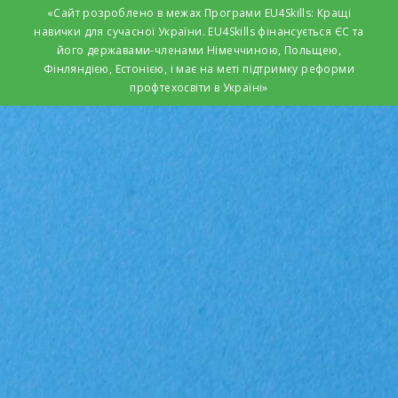
«Сайт розроблено в межах Програми EU4Skills: Кращі
навички для сучасної України. EU4Skills фінансується ЄС та
його державами-членами Німеччиною, Польщею,
Фінляндією, Естонією, і має на меті підтримку реформи
профтехосвіти в Україні»