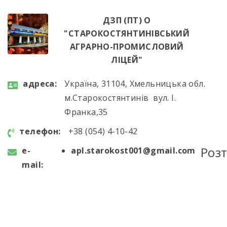
ДЗП (ПТ) О
"СТАРОКОСТЯНТИНІВСЬКИЙ
АГРАРНО-ПРОМИСЛОВИЙ
ЛІЦЕЙ"
aдресa:
Україна, 31104, Хмельницька обл.
м.Старокостянтинів вул. І.
Франка,35
телефон:
+38 (054) 4-10-42
Роз
e-
apl.starokost001@gmail.com
mail: