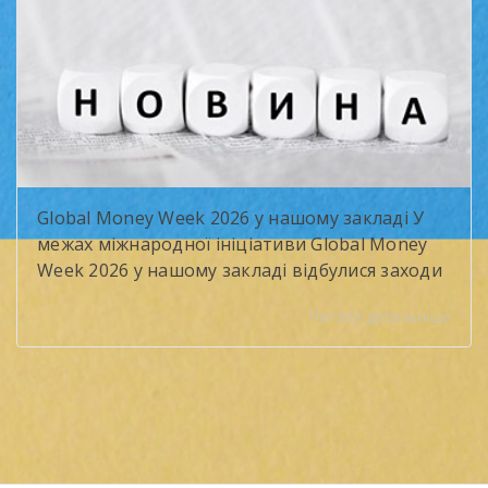
вибухонебезпечних предметів. Фахівці
розповіли про […]
Global Money Week 2026 у нашому закладі У
межах міжнародної ініціативи Global Money
Week 2026 у нашому закладі відбулися заходи
з формування фінансової грамотності
Читати детальніше
здобувачів освіти. Тема року — «Чесні
розмови про гроші» (Smart Money Talks) —
підкреслила важливість відповідального
ставлення до фінансів та навичок
бюджетування. Протягом двох тижнів
учасники долучалися до інтерактивних
занять: «Фінансове […]