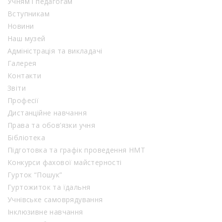
Учням і педагогам
Вступникам
Новини
Наш музей
Адміністрація та викладачі
Галерея
Контакти
Звіти
Професії
Дистанційне навчання
Права та обов’язки учня
Бібліотека
Підготовка та графік проведення НМТ
Конкурси фахової майстерності
Гурток “Пошук”
Гуртожиток та їдальня
Учнівське самоврядування
Інклюзивне навчання