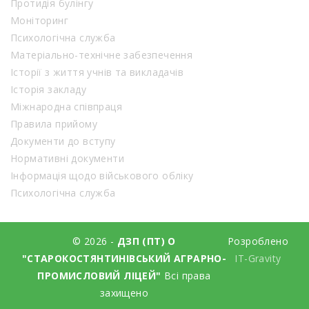
Протидія булінгу
Моніторинг
Психологічна служба
Матеріально-технічне забезпечення
Історії з життя учнів та викладачів
Історія закладу
Міжнародна співпраця
Правила прийому
Документи до вступу
Нормативні документи
Інформація щодо військового обліку
Психологічна служба
© 2026 -
ДЗП (ПТ) О
Розроблено
"СТАРОКОСТЯНТИНІВСЬКИЙ АГРАРНО-
IT-Gravity
ПРОМИСЛОВИЙ ЛІЦЕЙ"
Всі права
захищено