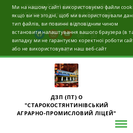
Skip
Україна, 31104, Хмельницька обл.
Ми на нашому сайті використовуємо файли cooki
to
м.Старокостянтинів вул. І. Франка,35
якщо ви не згодні, щоб ми використовували да
content
тип файлів, ви повинні відповідним чином
+38 (054) 4-10-42
встановити налаштування вашого браузера (в т
facebook
instagram
youtube
випадку ми не гарантуємо коректної роботи сай
або не використовувати наш веб-сайт
ДЗП (ПТ) О
"СТАРОКОСТЯНТИНІВСЬКИЙ
АГРАРНО-ПРОМИСЛОВИЙ ЛІЦЕЙ"