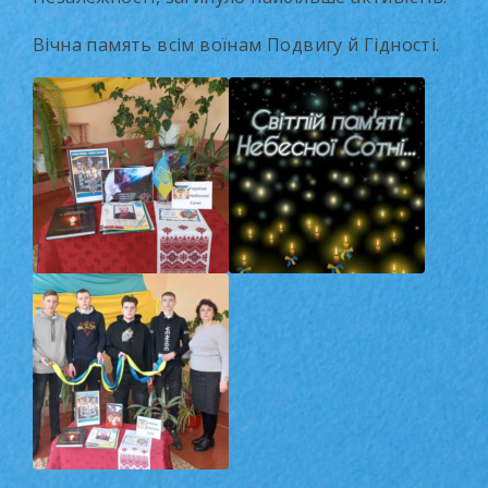
Вічна память всім воїнам Подвигу й Гідності.