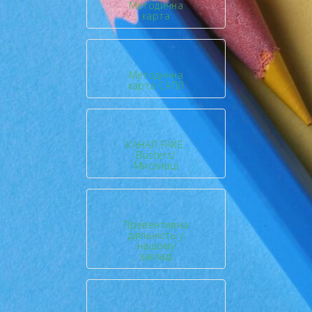
Методична
карта
Методична
карта САПЛ
КАНАЛ FAKE.
Busters/
Мисливці
Превентивна
діяльність у
нашому
закладі