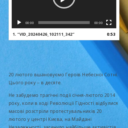
00:00
00:00
1.
“VID_20240426_102111_342”
0:53
20 лютого вшановуємо Героїв Небесної Сотні.
Цього року – в десяте.
Не забудемо трагічні події січня-лютого 2014
року, коли в ході Революції Гідності відбулися
масові розстріли протестувальників 20
лютого у центрі Києва, на Майдані
Незалежності, загинуло найбільше активістів.