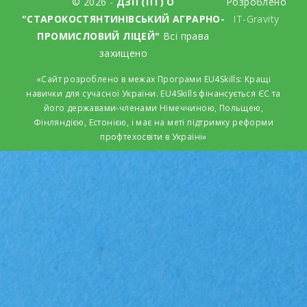
© 2026 -
ДЗП (ПТ) О
Розроблено
"СТАРОКОСТЯНТИНІВСЬКИЙ АГРАРНО-
IT-Gravity
ПРОМИСЛОВИЙ ЛІЦЕЙ"
Всі права
захищено
«Сайт розроблено в межах Програми EU4Skills: Кращі
навички для сучасної України. EU4Skills фінансується ЄС та
його державами-членами Німеччиною, Польщею,
Фінляндією, Естонією, і має на меті підтримку реформи
профтехосвіти в Україні»