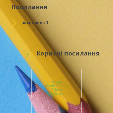
Посилання
посилання 1
Корисні посилання
Номер
«гарячої лінії»
Офісу
Омбудсмана