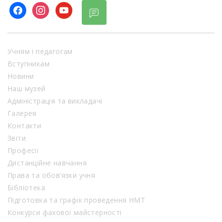
facebook
instagram
youtube
Учням і педагогам
Вступникам
Новини
Наш музей
Адміністрація та викладачі
Галерея
Контакти
Звіти
Професії
Дистанційне навчання
Права та обов’язки учня
Бібліотека
Підготовка та графік проведення НМТ
Конкурси фахової майстерності