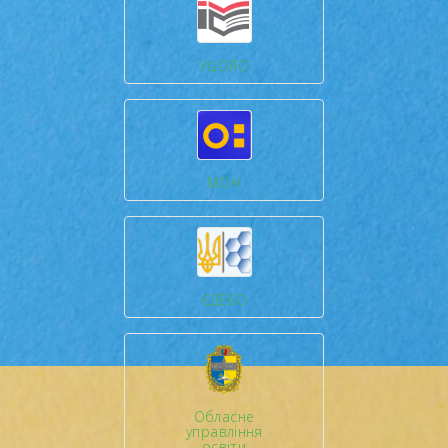
УЦОЯО
МОН
ЄДЕБО
Обласне
управління
освіти