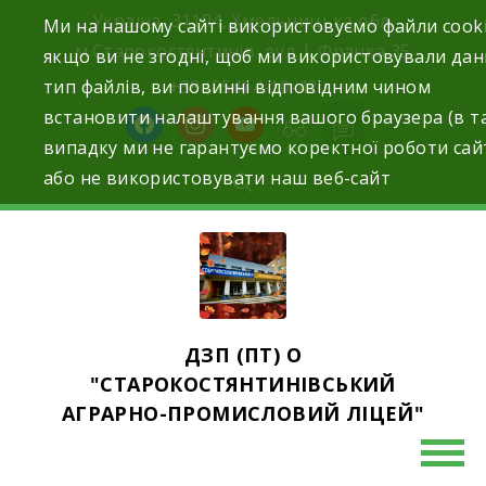
Skip
Україна, 31104, Хмельницька обл.
Ми на нашому сайті використовуємо файли cooki
to
м.Старокостянтинів вул. І. Франка,35
якщо ви не згодні, щоб ми використовували да
content
тип файлів, ви повинні відповідним чином
+38 (054) 4-10-42
встановити налаштування вашого браузера (в т
facebook
instagram
youtube
випадку ми не гарантуємо коректної роботи сай
або не використовувати наш веб-сайт
ДЗП (ПТ) О
"СТАРОКОСТЯНТИНІВСЬКИЙ
АГРАРНО-ПРОМИСЛОВИЙ ЛІЦЕЙ"