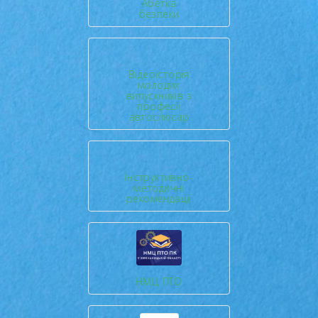
Абетка
безпеки
Відеоісторія
молодих
випускників з
професії
автослюсар
Інструктивно-
методичні
рекомендації
НМЦ ПТО