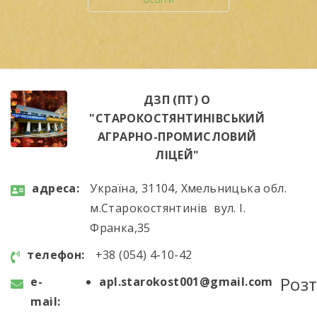
ДЗП (ПТ) О
"СТАРОКОСТЯНТИНІВСЬКИЙ
АГРАРНО-ПРОМИСЛОВИЙ
ЛІЦЕЙ"
aдресa:
Україна, 31104, Хмельницька обл.
м.Старокостянтинів вул. І.
Франка,35
телефон:
+38 (054) 4-10-42
Роз
e-
apl.starokost001@gmail.com
mail: