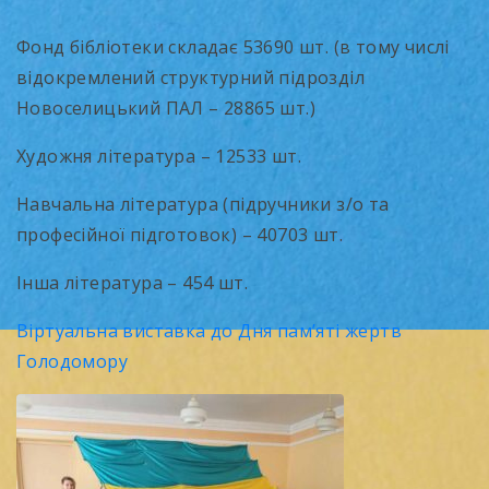
Фонд бібліотеки складає 53690 шт. (в тому числі
відокремлений структурний підрозділ
Новоселицький ПАЛ – 28865 шт.)
Художня література – 12533 шт.
Навчальна література (підручники з/о та
професійної підготовок) – 40703 шт.
Інша література – 454 шт.
Віртуальна виставка до Дня пам’яті жертв
Голодомору