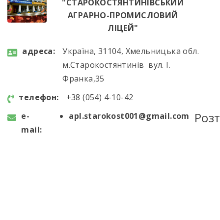
"СТАРОКОСТЯНТИНІВСЬКИЙ
АГРАРНО-ПРОМИСЛОВИЙ
ЛІЦЕЙ"
aдресa:
Україна, 31104, Хмельницька обл.
м.Старокостянтинів вул. І.
Франка,35
телефон:
+38 (054) 4-10-42
Роз
e-
apl.starokost001@gmail.com
mail: