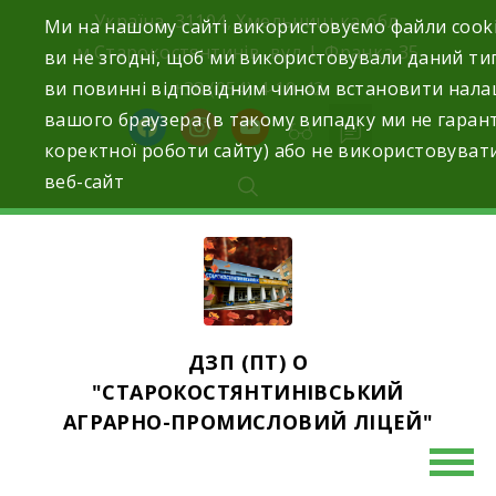
Україна, 31104, Хмельницька обл.
Ми на нашому сайті використовуємо файли cook
м.Старокостянтинів вул. І. Франка,35
ви не згодні, щоб ми використовували даний тип
ви повинні відповідним чином встановити нал
+38 (054) 4-10-42
вашого браузера (в такому випадку ми не гаран
коректної роботи сайту) або не використовуват
веб-сайт
ДЗП (ПТ) О
"СТАРОКОСТЯНТИНІВСЬКИЙ
АГРАРНО-ПРОМИСЛОВИЙ ЛІЦЕЙ"