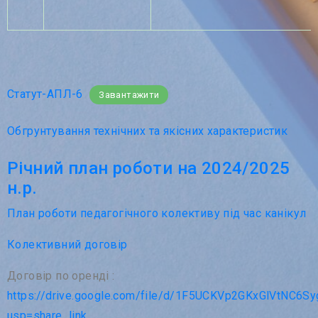
Статут-АПЛ-6
Завантажити
Обгрунтування технічних та якісних характеристик
Річний план роботи на 2024/2025
н.р.
План роботи педагогічного колективу під час канікул
Колективний договір
Договір по оренді :
https://drive.google.com/file/d/1F5UCKVp2GKxGlVtNC6S
usp=share_link