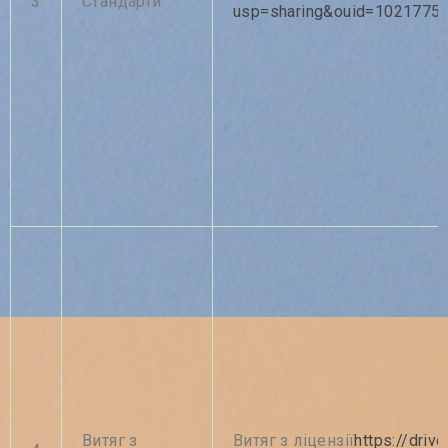
3
Стандарти
usp=sharing&ouid=1021775
Витяг з
Витяг з ліцензії
https://dri