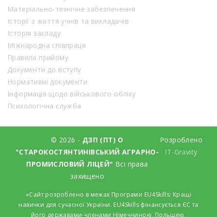
Матеріально-технічне забезпечення
Історії з життя учнів та викладачів
Історія закладу
Міжнародна співпраця
Правила прийому
Документи до вступу
Нормативні документи
Інформація щодо військового обліку
Психологічна служба
© 2026 -
ДЗП (ПТ) О
Розроблено
"СТАРОКОСТЯНТИНІВСЬКИЙ АГРАРНО-
IT-Gravity
ПРОМИСЛОВИЙ ЛІЦЕЙ"
Всі права
захищено
«Сайт розроблено в межах Програми EU4Skills: Кращі
навички для сучасної України. EU4Skills фінансується ЄС та
його державами-членами Німеччиною, Польщею,