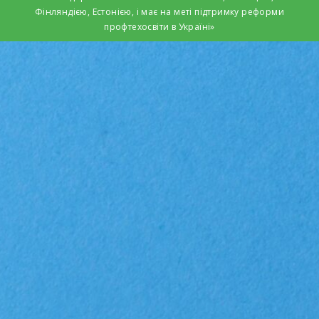
Фінляндією, Естонією, і має на меті підтримку реформи
профтехосвіти в Україні»