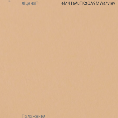
4
ліцензії
eM41aAuTKzQA9MWa/view?u
Положення