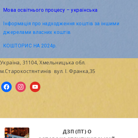
Мова освітнього процесу – українська
Інформація про надходження коштів за іншими
джерелами власних коштів
КОШТОРИС НА 2024р.
Україна, 31104, Хмельницька обл.
м.Старокостянтинів вул. І. Франка,35
ДЗП (ПТ) О