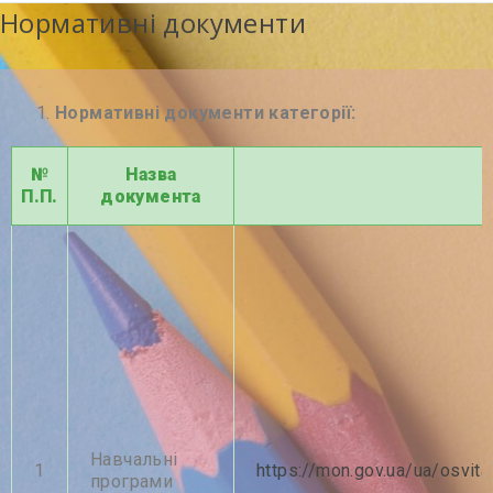
Нормативні документи
Нормативні документи категорії:
№
Назва
П.П.
документа
Навчальні
1
https://mon.gov.ua/ua/osvit
програми