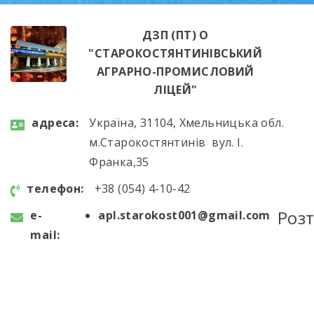
занять: «Фінансове […]
ДЗП (ПТ) О
"СТАРОКОСТЯНТИНІВСЬКИЙ
АГРАРНО-ПРОМИСЛОВИЙ
ЛІЦЕЙ"
aдресa:
Україна, 31104, Хмельницька обл.
м.Старокостянтинів вул. І.
Франка,35
телефон:
+38 (054) 4-10-42
Роз
e-
apl.starokost001@gmail.com
mail: