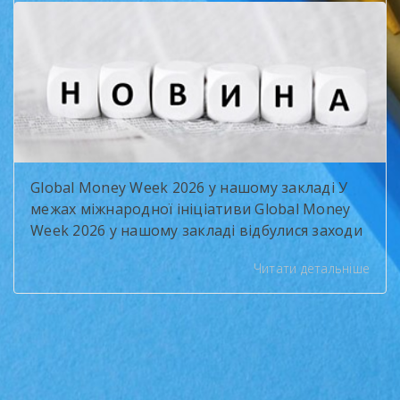
вибухонебезпечних предметів. Фахівці
розповіли про […]
Global Money Week 2026 у нашому закладі У
межах міжнародної ініціативи Global Money
Week 2026 у нашому закладі відбулися заходи
з формування фінансової грамотності
Читати детальніше
здобувачів освіти. Тема року — «Чесні
розмови про гроші» (Smart Money Talks) —
підкреслила важливість відповідального
ставлення до фінансів та навичок
бюджетування. Протягом двох тижнів
учасники долучалися до інтерактивних