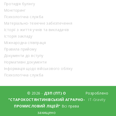
Протидія булінгу
Моніторинг
Психологічна служба
Матеріально-технічне забезпечення
Історії з життя учнів та викладачів
Історія закладу
Міжнародна співпраця
Правила прийому
Документи до вступу
Нормативні документи
Інформація щодо військового обліку
Психологічна служба
© 2026 -
ДЗП (ПТ) О
Розроблено
"СТАРОКОСТЯНТИНІВСЬКИЙ АГРАРНО-
IT-Gravity
ПРОМИСЛОВИЙ ЛІЦЕЙ"
Всі права
захищено