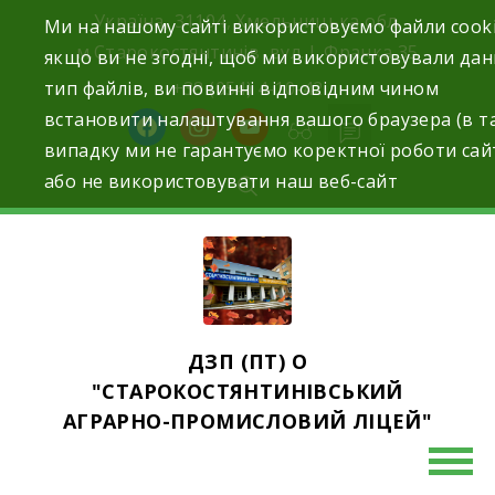
Skip
Україна, 31104, Хмельницька обл.
Ми на нашому сайті використовуємо файли cooki
to
м.Старокостянтинів вул. І. Франка,35
якщо ви не згодні, щоб ми використовували да
content
тип файлів, ви повинні відповідним чином
+38 (054) 4-10-42
встановити налаштування вашого браузера (в т
facebook
instagram
youtube
випадку ми не гарантуємо коректної роботи сай
або не використовувати наш веб-сайт
ДЗП (ПТ) О
"СТАРОКОСТЯНТИНІВСЬКИЙ
АГРАРНО-ПРОМИСЛОВИЙ ЛІЦЕЙ"