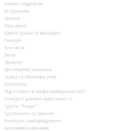
Учням і педагогам
Вступникам
Новини
Наш музей
Адміністрація та викладачі
Галерея
Контакти
Звіти
Професії
Дистанційне навчання
Права та обов’язки учня
Бібліотека
Підготовка та графік проведення НМТ
Конкурси фахової майстерності
Гурток “Пошук”
Гуртожиток та їдальня
Учнівське самоврядування
Інклюзивне навчання