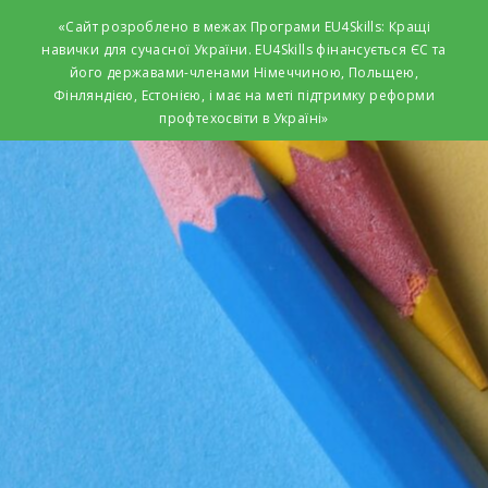
«Сайт розроблено в межах Програми EU4Skills: Кращі
навички для сучасної України. EU4Skills фінансується ЄС та
його державами-членами Німеччиною, Польщею,
Фінляндією, Естонією, і має на меті підтримку реформи
профтехосвіти в Україні»