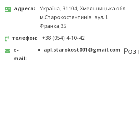
aдресa:
Україна, 31104, Хмельницька обл.
м.Старокостянтинів вул. І.
Франка,35
телефон:
+38 (054) 4-10-42
Роз
e-
apl.starokost001@gmail.com
mail: