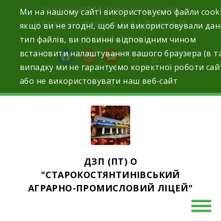
Skip
Україна, 31104, Хмельницька обл.
Ми на нашому сайті використовуємо файли cooki
to
м.Старокостянтинів вул. І. Франка,35
якщо ви не згодні, щоб ми використовували да
content
тип файлів, ви повинні відповідним чином
+38 (054) 4-10-42
встановити налаштування вашого браузера (в т
facebook
instagram
youtube
випадку ми не гарантуємо коректної роботи сай
або не використовувати наш веб-сайт
ДЗП (ПТ) О
"СТАРОКОСТЯНТИНІВСЬКИЙ
АГРАРНО-ПРОМИСЛОВИЙ ЛІЦЕЙ"