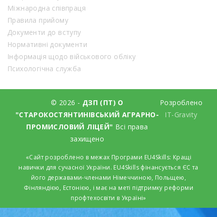
Міжнародна співпраця
Правила прийому
Документи до вступу
Нормативні документи
Інформація щодо військового обліку
Психологічна служба
© 2026 -
ДЗП (ПТ) О
Розроблено
"СТАРОКОСТЯНТИНІВСЬКИЙ АГРАРНО-
IT-Gravity
ПРОМИСЛОВИЙ ЛІЦЕЙ"
Всі права
захищено
«Сайт розроблено в межах Програми EU4Skills: Кращі
навички для сучасної України. EU4Skills фінансується ЄС та
його державами-членами Німеччиною, Польщею,
Фінляндією, Естонією, і має на меті підтримку реформи
профтехосвіти в Україні»