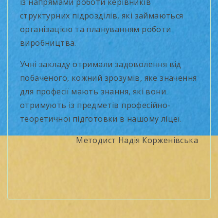
із напрямами роботи керівників
структурних підрозділів, які займаються
організацією та плануванням роботи
виробництва.
Учні закладу отримали задоволення від
побаченого, кожний зрозумів, яке значення
для професії мають знання, які вони
отримують із предметів професійно-
теоретичної підготовки в нашому ліцеї.
Методист Надія Корженівська