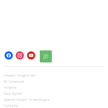
facebook
instagram
youtube
Учням і педагогам
Вступникам
Новини
Наш музей
Адміністрація та викладачі
Галерея