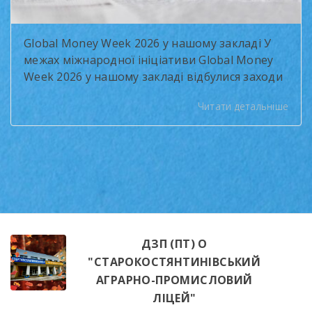
Global Money Week 2026 у нашому закладі У
межах міжнародної ініціативи Global Money
Week 2026 у нашому закладі відбулися заходи
з формування фінансової грамотності
Читати детальніше
здобувачів освіти. Тема року — «Чесні
розмови про гроші» (Smart Money Talks) —
підкреслила важливість відповідального
ставлення до фінансів та навичок
бюджетування. Протягом двох тижнів
учасники долучалися до інтерактивних
занять: «Фінансове […]
ДЗП (ПТ) О
"СТАРОКОСТЯНТИНІВСЬКИЙ
АГРАРНО-ПРОМИСЛОВИЙ
ЛІЦЕЙ"