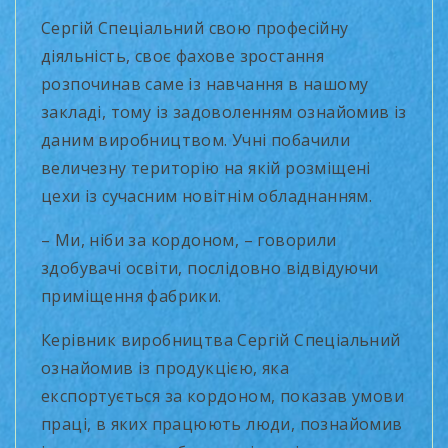
Сергій Спеціальний свою професійну
діяльність, своє фахове зростання
розпочинав саме із навчання в нашому
закладі, тому із задоволенням ознайомив із
даним виробництвом. Учні побачили
величезну територію на якій розміщені
цехи із сучасним новітнім обладнанням.
– Ми, ніби за кордоном, – говорили
здобувачі освіти, послідовно відвідуючи
приміщення фабрики.
Керівник виробництва Сергій Спеціальний
ознайомив із продукцією, яка
експортується за кордоном, показав умови
праці, в яких працюють люди, познайомив