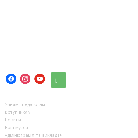
facebook
instagram
youtube
Учням і педагогам
Вступникам
Новини
Наш музей
Адміністрація та викладачі