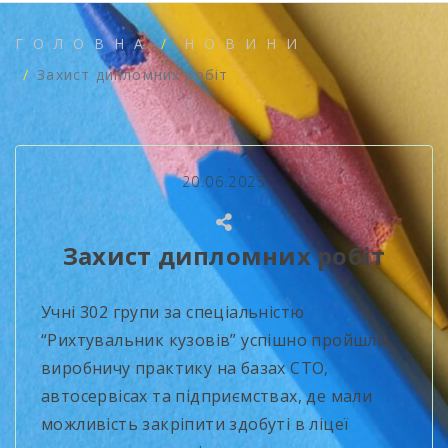
ГОЛОВНА
НОВИНИ
Захист дипломних робіт
20.06.2025
Захист дипломних робіт
Учні 302 групи за спеціальністю
“Рихтувальник кузовів” успішно пройшли
виробничу практику на базах СТО,
автосервісах та підприємствах, де мали
можливість закріпити здобуті в ліцеї