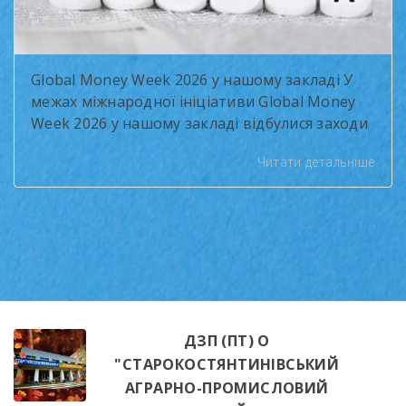
Global Money Week 2026 у нашому закладі У
межах міжнародної ініціативи Global Money
Week 2026 у нашому закладі відбулися заходи
з формування фінансової грамотності
Читати детальніше
здобувачів освіти. Тема року — «Чесні
розмови про гроші» (Smart Money Talks) —
підкреслила важливість відповідального
ставлення до фінансів та навичок
бюджетування. Протягом двох тижнів
учасники долучалися до інтерактивних
занять: «Фінансове […]
ДЗП (ПТ) О
"СТАРОКОСТЯНТИНІВСЬКИЙ
АГРАРНО-ПРОМИСЛОВИЙ