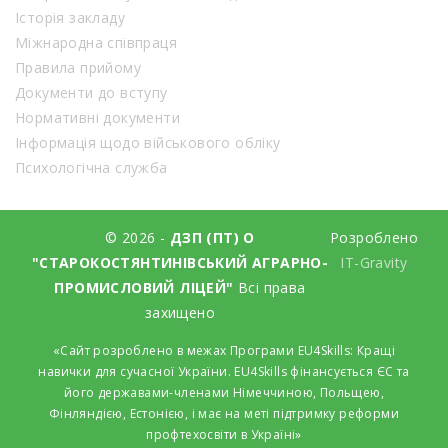
Історія закладу
Міжнародна співпраця
Правила прийому
Документи до вступу
Нормативні документи
Інформація щодо військового обліку
Психологічна служба
© 2026 -
ДЗП (ПТ) О
Розроблено
"СТАРОКОСТЯНТИНІВСЬКИЙ АГРАРНО-
IT-Gravity
ПРОМИСЛОВИЙ ЛІЦЕЙ"
Всі права
захищено
«Сайт розроблено в межах Програми EU4Skills: Кращі
навички для сучасної України. EU4Skills фінансується ЄС та
його державами-членами Німеччиною, Польщею,
Фінляндією, Естонією, і має на меті підтримку реформи
профтехосвіти в Україні»