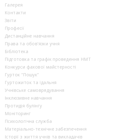
Галерея
Контакти
Звіти
Професії
Дистанційне навчання
Права та обов’язки учня
Бібліотека
Підготовка та графік проведення НМТ
Конкурси фахової майстерності
Гурток “Пошук”
Гуртожиток та їдальня
Учнівське самоврядування
Інклюзивне навчання
Протидія булінгу
Моніторинг
Психологічна служба
Матеріально-технічне забезпечення
Історії з життя учнів та викладачів