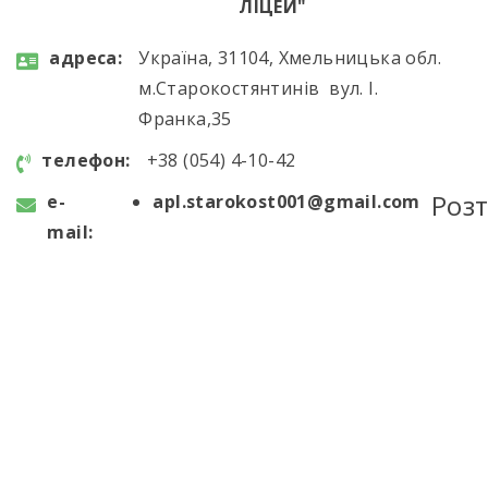
ЛІЦЕЙ"
aдресa:
Україна, 31104, Хмельницька обл.
м.Старокостянтинів вул. І.
Франка,35
телефон:
+38 (054) 4-10-42
Роз
e-
apl.starokost001@gmail.com
mail: