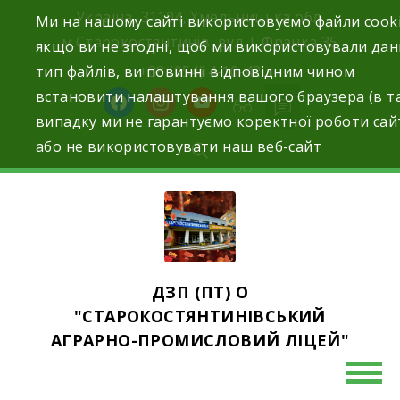
Skip
Україна, 31104, Хмельницька обл.
Ми на нашому сайті використовуємо файли cooki
to
м.Старокостянтинів вул. І. Франка,35
якщо ви не згодні, щоб ми використовували да
content
тип файлів, ви повинні відповідним чином
+38 (054) 4-10-42
встановити налаштування вашого браузера (в т
facebook
instagram
youtube
випадку ми не гарантуємо коректної роботи сай
або не використовувати наш веб-сайт
ДЗП (ПТ) О
"СТАРОКОСТЯНТИНІВСЬКИЙ
АГРАРНО-ПРОМИСЛОВИЙ ЛІЦЕЙ"