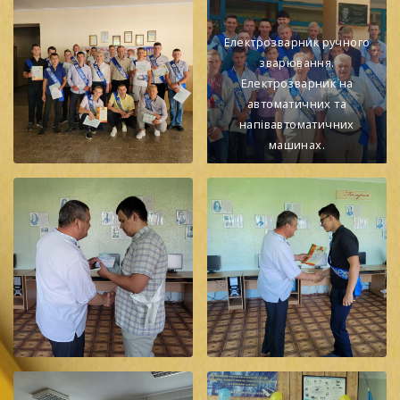
Електрозварник ручного
зварювання.
Електрозварник на
автоматичних та
напівавтоматичних
машинах.