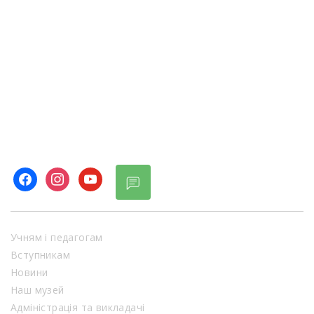
facebook
instagram
youtube
Учням і педагогам
Вступникам
Новини
Наш музей
Адміністрація та викладачі