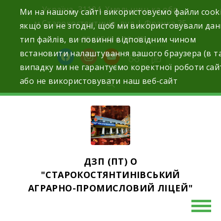
Skip
Україна, 31104, Хмельницька обл.
Ми на нашому сайті використовуємо файли cooki
to
м.Старокостянтинів вул. І. Франка,35
якщо ви не згодні, щоб ми використовували да
content
тип файлів, ви повинні відповідним чином
+38 (054) 4-10-42
встановити налаштування вашого браузера (в т
facebook
instagram
youtube
випадку ми не гарантуємо коректної роботи сай
або не використовувати наш веб-сайт
ДЗП (ПТ) О
"СТАРОКОСТЯНТИНІВСЬКИЙ
АГРАРНО-ПРОМИСЛОВИЙ ЛІЦЕЙ"