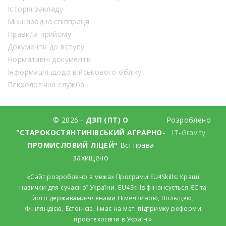
Історія закладу
Міжнародна співпраця
Правила прийому
Документи до вступу
Нормативні документи
Інформація щодо військового обліку
Психологічна служба
© 2026 -
ДЗП (ПТ) О
Розроблено
"СТАРОКОСТЯНТИНІВСЬКИЙ АГРАРНО-
IT-Gravity
ПРОМИСЛОВИЙ ЛІЦЕЙ"
Всі права
захищено
«Сайт розроблено в межах Програми EU4Skills: Кращі
навички для сучасної України. EU4Skills фінансується ЄС та
його державами-членами Німеччиною, Польщею,
Фінляндією, Естонією, і має на меті підтримку реформи
профтехосвіти в Україні»