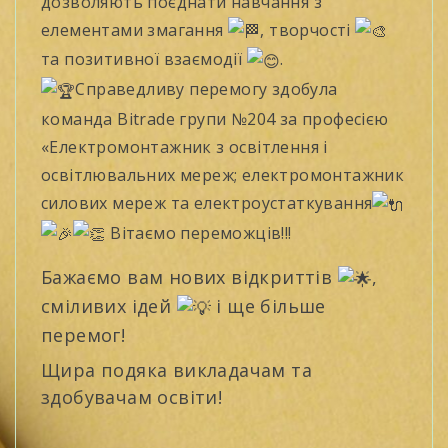
дозволяють поєднати навчання з
елементами змагання
, творчості
та позитивної взаємодії
.
Справедливу перемогу здобула
команда Bitrade групи №204 за професією
«Електромонтажник з освітлення і
освітлювальних мереж; електромонтажник
силових мереж та електроустаткування
Вітаємо переможців!!!
Бажаємо вам нових відкриттів
,
сміливих ідей
і ще більше
перемог!
Щира подяка викладачам та
здобувачам освіти!