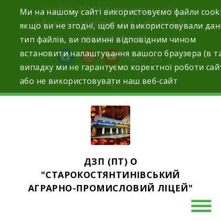
Skip
Україна, 31104, Хмельницька обл.
Ми на нашому сайті використовуємо файли cooki
to
м.Старокостянтинів вул. І. Франка,35
якщо ви не згодні, щоб ми використовували да
content
тип файлів, ви повинні відповідним чином
+38 (054) 4-10-42
встановити налаштування вашого браузера (в т
facebook
instagram
youtube
випадку ми не гарантуємо коректної роботи сай
або не використовувати наш веб-сайт
ДЗП (ПТ) О
"СТАРОКОСТЯНТИНІВСЬКИЙ
АГРАРНО-ПРОМИСЛОВИЙ ЛІЦЕЙ"