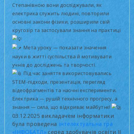
Степанівною вони досліджували, як
електрика служить людині, повторили
основні закони фізики, розширили свій
кругозір та застосували знання на практиці
Мета уроку — показати значення
науки в житті суспільства й мотивувати
учнів до досліджень та творчості.
Під час заняття використовувались
STEM-підходи, презентація, перегляд
відеофрагментів та наочні експерименти.
Електрика — рушій технічного прогресу, а
знання — сила, що відкриває майбутнє!
03.12.2025 викладачем інформатики
була проведена
інтелектуальна гра
«ІНФОБАТЛ»
серед здобувачів освіти ІІ