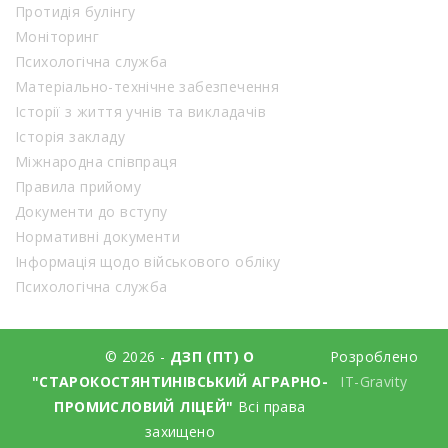
Протидія булінгу
Моніторинг
Психологічна служба
Матеріально-технічне забезпечення
Історії з життя учнів та викладачів
Історія закладу
Міжнародна співпраця
Правила прийому
Документи до вступу
Нормативні документи
Інформація щодо військового обліку
Психологічна служба
© 2026 -
ДЗП (ПТ) О
Розроблено
"СТАРОКОСТЯНТИНІВСЬКИЙ АГРАРНО-
IT-Gravity
ПРОМИСЛОВИЙ ЛІЦЕЙ"
Всі права
захищено