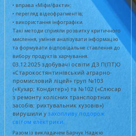
• вправа «Міфи/факти»;
• перегляд відеофрагментів;
• використання інфографіки.
Такі методи сприяли розвитку критичного
мислення, уміння аналізувати інформацію
та формувати відповідальне ставлення до
вибору продуктів харчування.
03.12.2025 здобувачі освіти ДЗ П(ПТ)О
«Старокостянтинівський аграрно-
промисловий ліцей» груп №103
(«Кухар; Кондитер») та №102 («Слюсар
з ремонту колісних транспортних
засобів; рихтувальник кузовів»)
вирушили у
захопливу подорож
світом електрики.
Разом із викладачем Барчук Надією