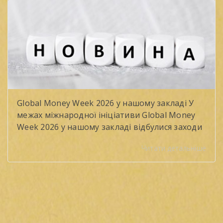
вибухонебезпечних предметів. Фахівці
розповіли про […]
Global Money Week 2026 у нашому закладі У
межах міжнародної ініціативи Global Money
Week 2026 у нашому закладі відбулися заходи
з формування фінансової грамотності
Читати детальніше
здобувачів освіти. Тема року — «Чесні
розмови про гроші» (Smart Money Talks) —
підкреслила важливість відповідального
ставлення до фінансів та навичок
бюджетування. Протягом двох тижнів
учасники долучалися до інтерактивних
занять: «Фінансове […]