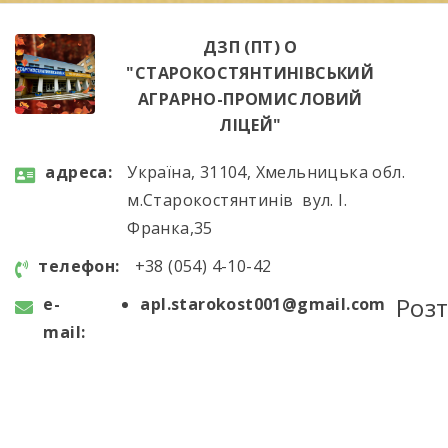
ДЗП (ПТ) О
"СТАРОКОСТЯНТИНІВСЬКИЙ
АГРАРНО-ПРОМИСЛОВИЙ
ЛІЦЕЙ"
aдресa:
Україна, 31104, Хмельницька обл.
м.Старокостянтинів вул. І.
Франка,35
телефон:
+38 (054) 4-10-42
Роз
e-
apl.starokost001@gmail.com
mail: