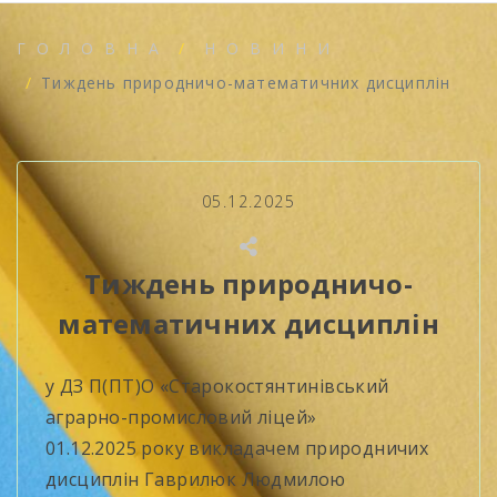
ГОЛОВНА
НОВИНИ
Тиждень природничо-математичних дисциплін
05.12.2025
Тиждень природничо-
математичних дисциплін
у ДЗ П(ПТ)О «Старокостянтинівський
аграрно-промисловий ліцей»
01.12.2025 року викладачем природничих
дисциплін Гаврилюк Людмилою