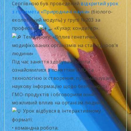
Сергіївною був проведений
відкритий урок
з предмета «Природничі науки»
(біолого-
екологічний модуль) у групі №203 за
професією
«Кухар; кондитер».
Тема уроку: «Вплив генетично
модифікованих організмів на стан здоров’я
людини»
Під час заняття здобувачі освіти
ознайомилися з поняттям ГМО та
технологією їх створення, проаналізували
наукову інформацію щодо безпечності
ГМО-продуктів і обговорили їхній
можливий вплив на організм людини.
Урок відбувся в інтерактивному
форматі:
• командна робота;