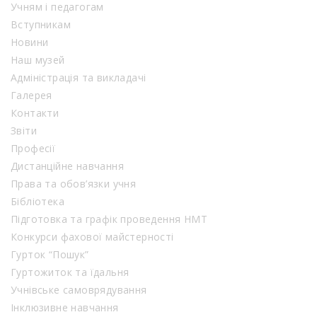
Учням і педагогам
Вступникам
Новини
Наш музей
Адміністрація та викладачі
Галерея
Контакти
Звіти
Професії
Дистанційне навчання
Права та обов’язки учня
Бібліотека
Підготовка та графік проведення НМТ
Конкурси фахової майстерності
Гурток “Пошук”
Гуртожиток та їдальня
Учнівське самоврядування
Інклюзивне навчання