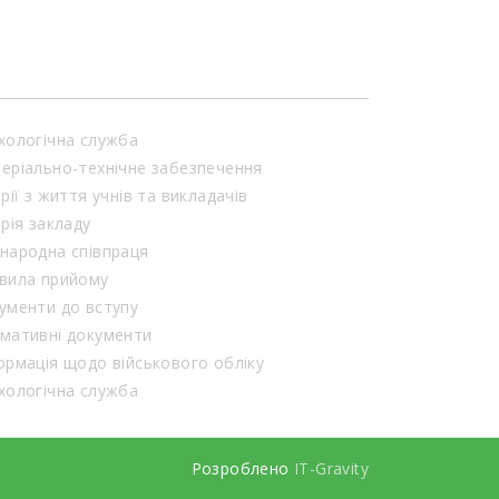
хологічна служба
еріально-технічне забезпечення
орії з життя учнів та викладачів
орія закладу
народна співпраця
вила прийому
ументи до вступу
мативні документи
ормація щодо військового обліку
хологічна служба
Розроблено
IT-Gravity