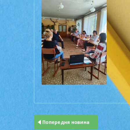
Навігація
записів
Попередня новина