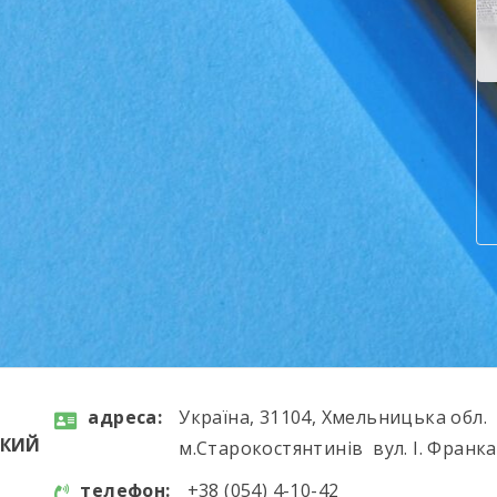
aдресa:
Україна, 31104, Хмельницька обл.
ЬКИЙ
м.Старокостянтинів вул. І. Франка
телефон:
+38 (054) 4-10-42