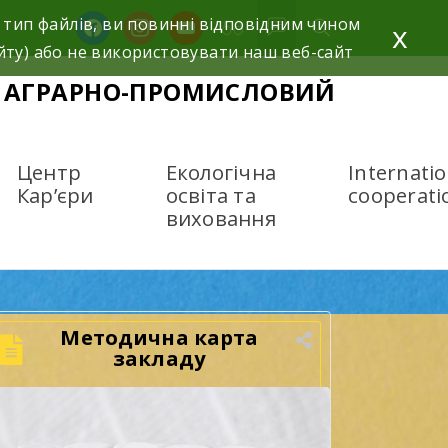
 тип файлів, ви повинні відповідним чином
facebook
instagram
youtube
x
йту) або не використовувати наш веб-сайт
ИЙ АГРАРНО-ПРОМИСЛОВИЙ
Центр
Екологічна
Internatio
Кар’єри
освіта та
cooperati
виховання
Методична карта
закладу