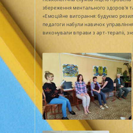
збереження ментального здоров’я та
«Емоційне вигорання: будуємо резиль
педагоги набули навичок управлінн
виконували вправи з арт-терапії, зн