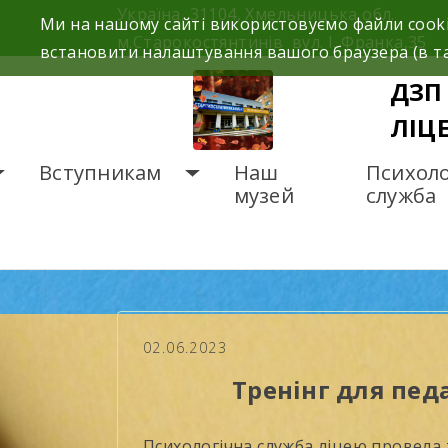
Skip
Україна, 31104, Хмельницька обл.
Ми на нашому сайті використовуємо файли cooki
to
м.Старокостянтинів вул. І. Франка,35
встановити налаштування вашого браузера (в та
content
ДЗП
ЛІЦ
Вступникам
Наш
Психоло
музей
служба
ГОЛОВНА
НОВИНИ
Тр
02.06.2023
Тренінг для пед
Психологічна служба ліцею провела т