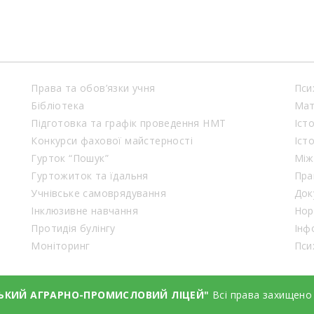
Права та обов’язки учня
Пси
Бібліотека
Мат
Підготовка та графік проведення НМТ
Іст
Конкурси фахової майстерності
Іст
Гурток “Пошук”
Між
Гуртожиток та їдальня
Пра
Учнівське самоврядування
Док
Інклюзивне навчання
Нор
Протидія булінгу
Інф
Моніторинг
Пси
СЬКИЙ АГРАРНО-ПРОМИСЛОВИЙ ЛІЦЕЙ"
Всі права захищено