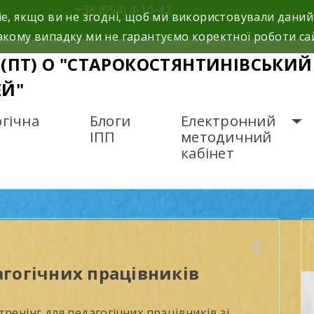
+38 (054) 4-10-42
e, якщо ви не згодні, щоб ми використовували даний
кому випадку ми не гарантуємо коректної роботи са
 (ПТ) О "СТАРОКОСТЯНТИНІВСЬК
ЕЙ"
гічна
Блоги
Електронний
ІПП
методичний
кабінет
енінг для педагогічних працівників
агогічних працівників
ренінг для педагогічних працівників зі