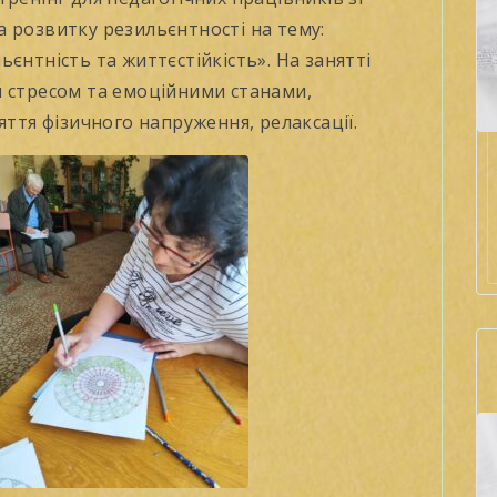
 розвитку резильєнтності на тему:
єнтність та життєстійкість». На занятті
я стресом та емоційними станами,
яття фізичного напруження, релаксації.