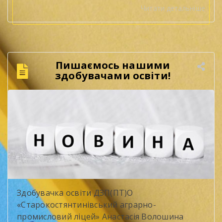
Читати детальніше
Пишаємось нашими
здобувачами освіти!
Здобувачка освіти ДЗП(ПТ)О
«Старокостянтинівський аграрно-
промисловий ліцей» Анастасія Волошина