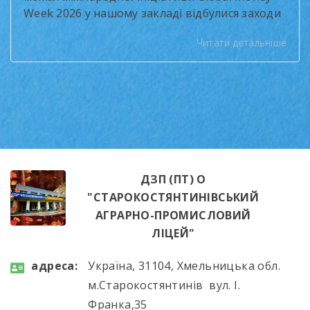
Week 2026 у нашому закладі відбулися заходи
з формування фінансової грамотності
Читати детальніше
здобувачів освіти. Тема року — «Чесні
розмови про гроші» (Smart Money Talks) —
підкреслила важливість відповідального
ставлення до фінансів та навичок
бюджетування. Протягом двох тижнів
учасники долучалися до інтерактивних
занять: «Фінансове […]
ДЗП (ПТ) О
"СТАРОКОСТЯНТИНІВСЬКИЙ
АГРАРНО-ПРОМИСЛОВИЙ
ЛІЦЕЙ"
aдресa:
Україна, 31104, Хмельницька обл.
м.Старокостянтинів вул. І.
Франка,35