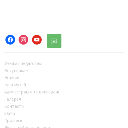
facebook
instagram
youtube
Учням і педагогам
Вступникам
Новини
Наш музей
Адміністрація та викладачі
Галерея
Контакти
Звіти
Професії
Дистанційне навчання