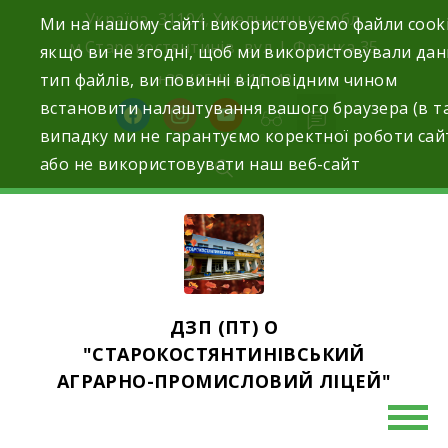
Skip
Україна, 31104, Хмельницька обл.
Ми на нашому сайті використовуємо файли cooki
to
м.Старокостянтинів вул. І. Франка,35
якщо ви не згодні, щоб ми використовували да
content
тип файлів, ви повинні відповідним чином
+38 (054) 4-10-42
встановити налаштування вашого браузера (в т
facebook
instagram
youtube
випадку ми не гарантуємо коректної роботи сай
або не використовувати наш веб-сайт
ДЗП (ПТ) О
"СТАРОКОСТЯНТИНІВСЬКИЙ
АГРАРНО-ПРОМИСЛОВИЙ ЛІЦЕЙ"