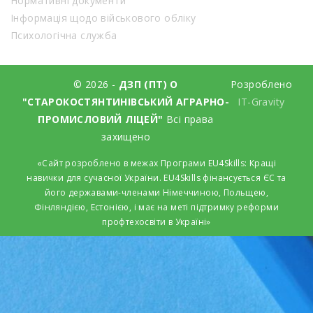
Нормативні документи
Інформація щодо військового обліку
Психологічна служба
© 2026 -
ДЗП (ПТ) О
Розроблено
"СТАРОКОСТЯНТИНІВСЬКИЙ АГРАРНО-
IT-Gravity
ПРОМИСЛОВИЙ ЛІЦЕЙ"
Всі права
захищено
«Сайт розроблено в межах Програми EU4Skills: Кращі
навички для сучасної України. EU4Skills фінансується ЄС та
його державами-членами Німеччиною, Польщею,
Фінляндією, Естонією, і має на меті підтримку реформи
профтехосвіти в Україні»